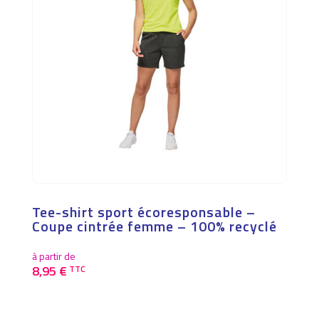
page
du
produit
Tee-shirt sport écoresponsable –
Coupe cintrée femme – 100% recyclé
à partir de
8,95
€
TTC
Ce
produit
a