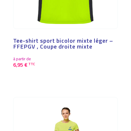
Tee-shirt sport bicolor mixte léger –
FFEPGV , Coupe droite mixte
à partir de
6,95
€
TTC
Ce
produit
a
plusieurs
variations.
Les
options
peuvent
être
choisies
sur
la