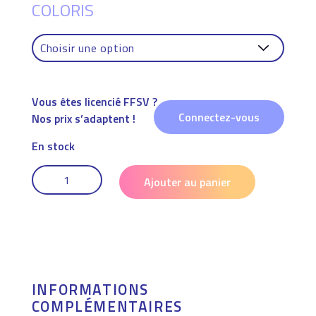
COLORIS
Vous êtes licencié FFSV ?
Connectez-vous
Nos prix s’adaptent !
En stock
QUANTITÉ
DE
Ajouter au panier
TEE-
SHIRT
SPORT
COL
V
LÉGER
MIXTE
–
INFORMATIONS
FFEPGV
COMPLÉMENTAIRES
,