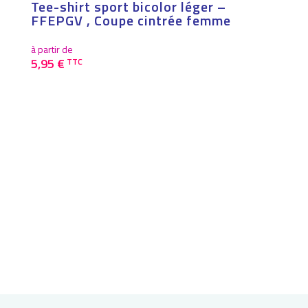
Tee-shirt sport bicolor léger –
FFEPGV , Coupe cintrée femme
à partir de
5,95
€
TTC
Ce
produit
a
plusieurs
variations.
Les
options
peuvent
être
choisies
sur
la
page
du
produit