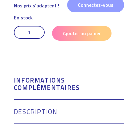
Connectez-vous
Nos prix s’adaptent !
En stock
QUANTITÉ
DE
Ajouter au panier
TOUR
DE
COU
-
BANDANA
MULTIFONCTIONS
FFEPGV
INFORMATIONS
COMPLÉMENTAIRES
DESCRIPTION