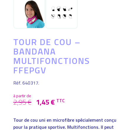
TOUR DE COU –
BANDANA
MULTIFONCTIONS
FFEPGV
Réf. 640317.
à partir de
LE
LE
2,95
€
1,45
€
TTC
PRIX
PRIX
INITIAL
ACTUEL
ÉTAIT :
EST :
Tour de cou uni en microfibre spécialement conçu
2,95 €.
1,45 €.
pour la pratique sportive. Multifonctions. Il peut