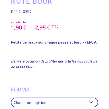
NOTE BOOK
Réf. 410357.
à partir de
PLAGE
1,90
€
–
2,95
€
TTC
DE
PRIX :
1,90 €
Petits carreaux sur chaque pages et logo FFEPGV.
À
2,95 €
Dernière occasion de profiter des articles aux couleurs
de la FFEPGV !
FORMAT