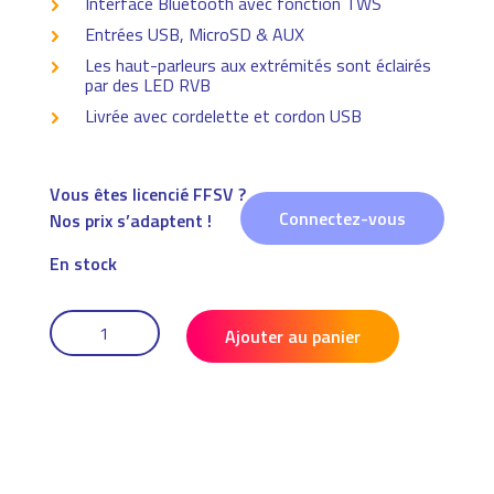
Interface Bluetooth avec fonction TWS
Entrées USB, MicroSD & AUX
Les haut-parleurs aux extrémités sont éclairés
par des LED RVB
Livrée avec cordelette et cordon USB
Vous êtes licencié FFSV ?
Connectez-vous
Nos prix s’adaptent !
En stock
QUANTITÉ
DE
Ajouter au panier
ENCEINTE
BLUETOOTH
IBIZA
-
30
W