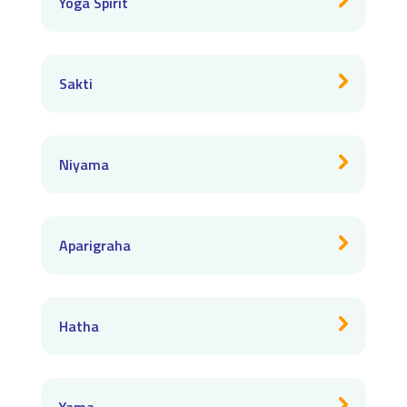
Yoga Spirit
Sakti
Niyama
Aparigraha
Hatha
Yama