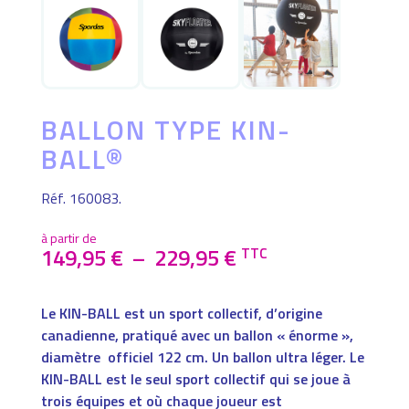
BALLON TYPE KIN-
BALL®
Réf. 160083.
à partir de
PLAGE
149,95
€
–
229,95
€
TTC
DE
PRIX :
149,95 €
Le KIN-BALL est un sport collectif, d’origine
À
229,95 €
canadienne, pratiqué avec un ballon « énorme »,
diamètre officiel 122 cm. Un ballon ultra léger. Le
KIN-BALL est le seul sport collectif qui se joue à
trois équipes et où chaque joueur est