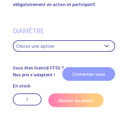
obligatoirement en action et participatif.
DIAMÈTRE
Vous êtes licencié FFSV ?
Connectez-vous
Nos prix s’adaptent !
En stock
QUANTITÉ
DE
Ajouter au panier
BALLON
TYPE
KIN-
BALL®