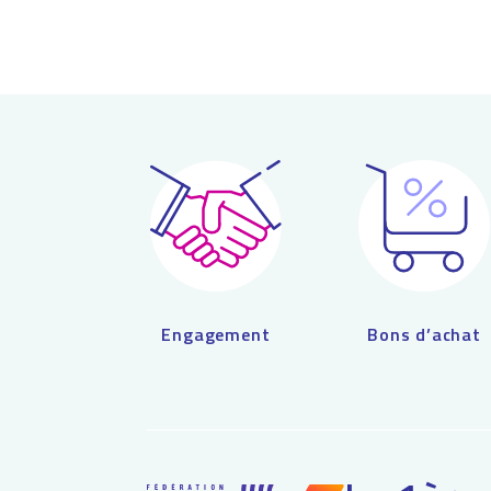
choisies
sur
la
page
du
produit
Engagement
Bons d’achat