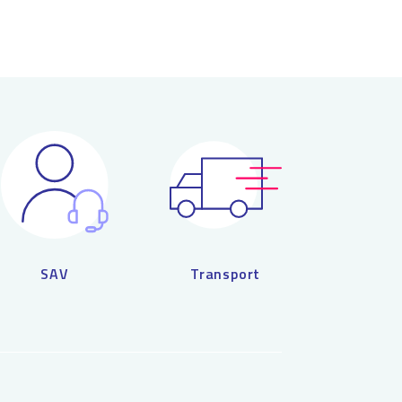
oisies
r
ge
oduit
SAV
Transport