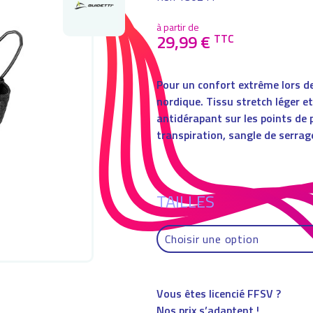
à partir de
29,99
€
TTC
Pour un confort extrême lors de
nordique. Tissu stretch léger et
antidérapant sur les points de 
transpiration, sangle de serrage
TAILLES
Vous êtes licencié FFSV ?
Nos prix s’adaptent !