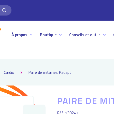
Rechercher
À propos
Boutique
Conseils et outils
Centrale d’achats FF. Sport Vitalité
Matériels et équipements
Blog
La Fédération Française Sport
Médiathèque
FAQ
Vialité
Supports et outils de
Catalogue
Cardio
Paire de mitaines Padapt
Nos services
communication
Bon de commande
Les avantages Clubs et Adhérents
Textile promotionnel
Promotions
PAIRE DE MI
Réf. 130241