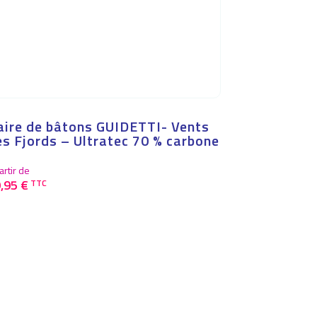
aire de bâtons GUIDETTI- Vents
es Fjords – Ultratec 70 % carbone
artir de
9,95
€
TTC
oduit
sieurs
iations.
s
tions
uvent
re