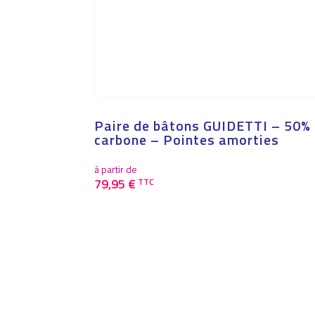
Paire de bâtons GUIDETTI – 50%
carbone – Pointes amorties
à partir de
79,95
€
TTC
Ce
produit
a
plusieurs
variations.
Les
options
peuvent
être