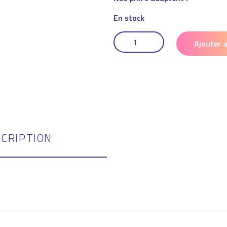
En stock
QUANTITÉ
DE
Ajouter 
PAIRE
DE
MITAINES
PADAPT
SCRIPTION