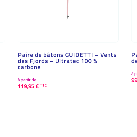
Paire de bâtons GUIDETTI – Vents
P
des Fjords – Ultratec 100 %
d
carbone
à p
9
à partir de
119,95
€
TTC
Ce
pr
Ce
a
produit
plu
a
var
plusieurs
Le
variations.
op
Les
pe
options
êt
peuvent