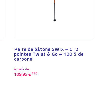
Paire de bâtons SWIX – CT2
pointes Twist & Go – 100 % de
carbone
à partir de
109,95
€
TTC
Ce
produit
a
plusieurs
variations.
Les
options