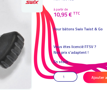
à partir de
10,95
€
TTC
Pour bâtons Swix Twist & Go
Vous êtes licencié FFSV ?
Nos prix s’adaptent !
En stock
QUANTITÉ
DE
Ajouter 
PAIRE
DE
PATINS
D’ASPHALTE