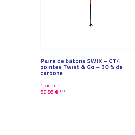
Paire de bâtons SWIX – CT4
pointes Twist & Go – 30 % de
carbone
à partir de
89,95
€
TTC
Ce
produit
a
plusieurs
variations.
Les
options