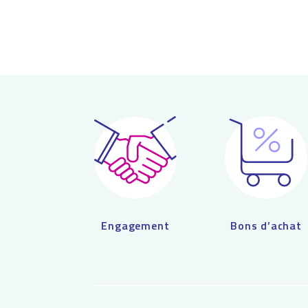
peuvent
être
choisies
sur
la
page
du
produit
Engagement
Bons d’achat